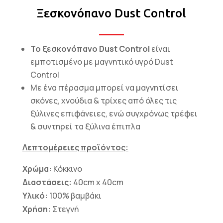
Ξεσκονόπανο Dust Control
Το ξεσκονόπανο
Dust
Control
είναι
εμποτισμένo με μαγνητικό υγρό Dust
Control
Με ένα πέρασμα μπορεί να μαγνητίσει
σκόνες, χνούδια & τρίχες από όλες τις
ξύλινες επιφάνειες, ενώ συγχρόνως τρέφει
& συντηρεί τα ξύλινα έπιπλα
Λεπτομέρειες προϊόντος:
Χρώμα:
Κόκκινο
Διαστάσεις:
40cm x 40cm
Υλικό:
100% βαμβάκι
Χρήση:
Στεγνή